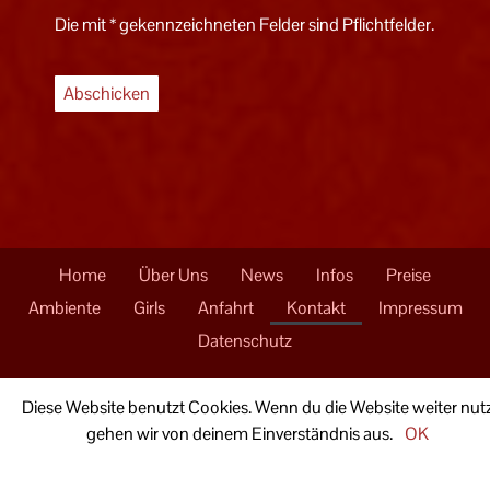
Die mit * gekennzeichneten Felder sind Pflichtfelder.
Abschicken
Home
Über Uns
News
Infos
Preise
Ambiente
Girls
Anfahrt
Kontakt
Impressum
Datenschutz
Saunaclub Alf Paradise
Diese Website benutzt Cookies. Wenn du die Website weiter nutz
Hinter den Kämpen 8
gehen wir von deinem Einverständnis aus.
OK
49594 Alfhausen
Impressum
Datenschutz
So. – Do. von 11-24 Uhr